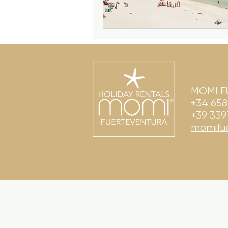
MOMI F
+34 65
+39 33
momifu