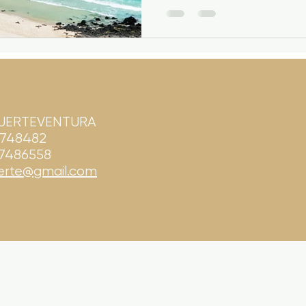
hotel Riu ed è facile arrivar
proprio alle porte della città
protezione dell'Isola di Lob
UERTEVENTURA
8748482
97486558
erte@gmail.com