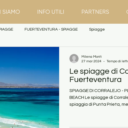
I SIAMO
INFO UTILI
PARTNERS
PIAGGE
FUERTEVENTURA - SPIAGGE
Spiagge
Milena Monti
27 mar 2024
Tempo di lett
Le spiagge di Co
Fuerteventura
SPIAGGE DI CORRALEJO - 
BEACH Le spiagge di Corral
spiaggia di Punta Prieta, m
Beach, è una delle spiagge p
con le sue acque turchesi e la sabbia bianca, lunga 
metri e larga più di 300 metri,