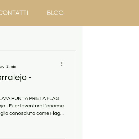
CONTATTI
BLOG
ura: 2 min
rralejo -
PLAYA PUNTA PRIETA FLAG
ejo - Fuerteventura L'enorme
eglio conosciuta come Flag
iù frequentate di Corralejo,
1300
 si trova tra Corralejo e gli