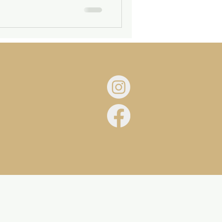
ci a piedi, passeggiando
 o in auto. Grazie alla
os dalle tem