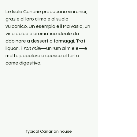
Le Isole Canarie producono vini unici, 
grazie al loro clima e al suolo 
vulcanico. Un esempio è il Malvasía, un 
vino dolce e aromatico ideale da 
abbinare a dessert o formaggi. Tra i 
liquori, il 
ron miel
—un rum al miele—è 
molto popolare e spesso offerto 
come digestivo.
typical Canarian house