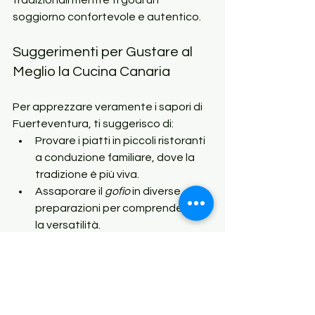
soggiorno confortevole e autentico.
Suggerimenti per Gustare al 
Meglio la Cucina Canaria
Per apprezzare veramente i sapori di 
Fuerteventura, ti suggerisco di:
Provare i piatti in piccoli ristoranti 
a conduzione familiare, dove la 
tradizione è più viva.
Assaporare il 
gofio
 in diverse 
preparazioni per comprenderne 
la versatilità.
Non perdere le 
papas arrugadas 
con mojo
, un classico che non 
delude mai.
Abbinare i tuoi pasti con vini locali 
o 
ron miel
 per un'esperienza 