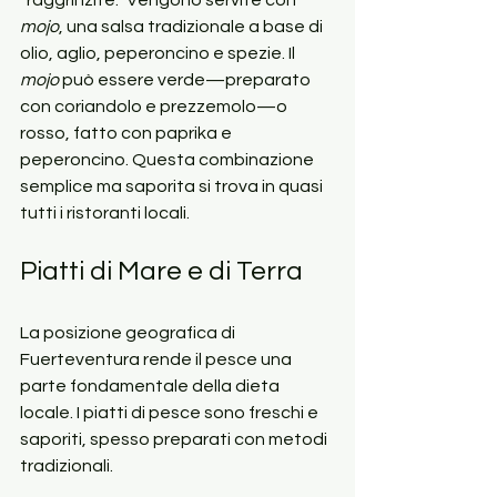
“raggrinzite.” Vengono servite con 
mojo
, una salsa tradizionale a base di 
olio, aglio, peperoncino e spezie. Il 
mojo
 può essere verde—preparato 
con coriandolo e prezzemolo—o 
rosso, fatto con paprika e 
peperoncino. Questa combinazione 
semplice ma saporita si trova in quasi 
tutti i ristoranti locali.
Piatti di Mare e di Terra
La posizione geografica di 
Fuerteventura rende il pesce una 
parte fondamentale della dieta 
locale. I piatti di pesce sono freschi e 
saporiti, spesso preparati con metodi 
tradizionali.