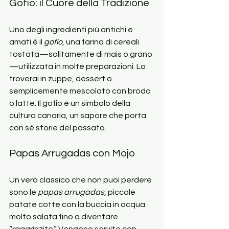
Gofio: il Cuore della Tradizione
Uno degli ingredienti più antichi e 
amati è il 
gofio
, una farina di cereali 
tostata—solitamente di mais o grano
—utilizzata in molte preparazioni. Lo 
troverai in zuppe, dessert o 
semplicemente mescolato con brodo 
o latte. Il gofio è un simbolo della 
cultura canaria, un sapore che porta 
con sé storie del passato.
Papas Arrugadas con Mojo
Un vero classico che non puoi perdere 
sono le 
papas arrugadas
, piccole 
patate cotte con la buccia in acqua 
molto salata fino a diventare 