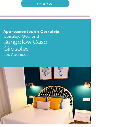
reserva
Apartamentos en Corralejo
Corralejo Geafond
Bungalow Casa
Girasoles
Los Abanicos