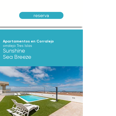
reserva
Apartamentos en Corralejo
orralejo Tres Islas
Sunshine
Sea Breeze