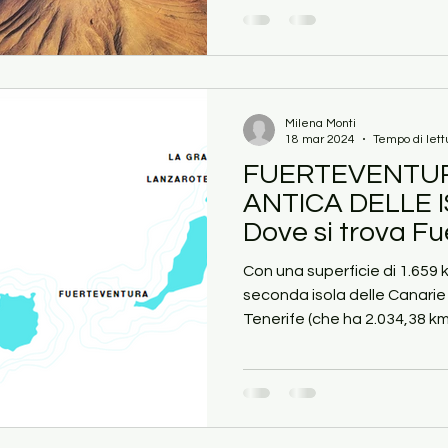
Milena Monti
18 mar 2024
Tempo di lett
FUERTEVENTURA
ANTICA DELLE 
Dove si trova F
Con una superficie di 1.659 
seconda isola delle Canarie
Tenerife (che ha 2.034,38 km²)