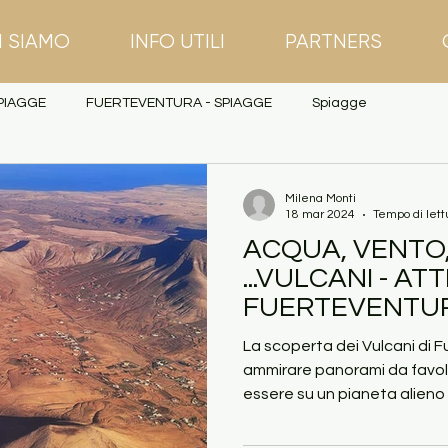
I SIAMO
INFO UTILI
PARTNERS
PIAGGE
FUERTEVENTURA - SPIAGGE
Spiagge
Milena Monti
18 mar 2024
Tempo di lett
ACQUA, VENTO,
...VULCANI - ATT
FUERTEVENTU
La scoperta dei Vulcani di F
ammirare panorami da favola
essere su un pianeta alieno