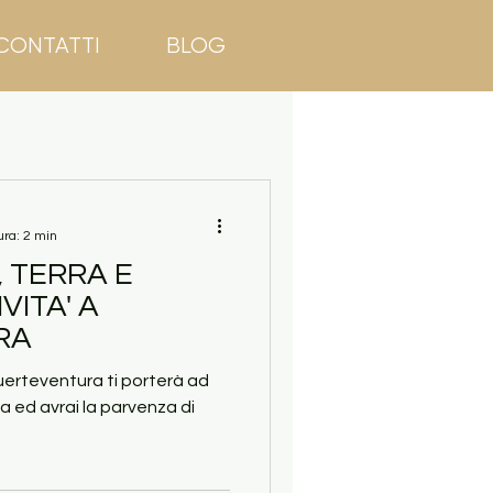
CONTATTI
BLOG
ura: 2 min
 TERRA E
IVITA' A
RA
uerteventura ti porterà ad
 ed avrai la parvenza di