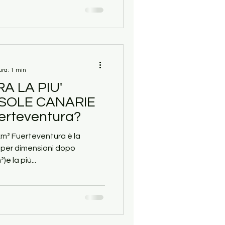
ura: 1 min
 LA PIU'
ISOLE CANARIE
uerteventura?
km² Fuerteventura è la
 per dimensioni dopo
e la più...